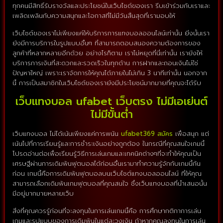
ทุกคนมีสิทธิ์รับรางวัลและประโยชน์ในเว็บไซต์ของเรา รีบเข้าร่วมกับเราและ
เพลิดเพลินกับความสนุกและโอกาสที่ไม่มีวันสิ้นสุดที่เรามอบให้
เว็บไซต์ของเราไม่เพียงแค่ให้บริการการแทงบอลออนไลน์เท่านั้น ยิ่งนั้นเรา
ยังมีการบริการในรูปแบบอื่นๆ ที่สามารถตอบสนองความต้องการของ
ลูกค้าที่หลากหลายอีกด้วย อย่างไรก็ตาม เราไม่หยุดที่นี่เท่านั้น เรายังให้
บริการการเงินที่สะดวกและรวดเร็วในทุกด้าน การฝากและถอนเงินไม่ใช่
ปัญหาใหญ่ เพราะเราจัดการให้คุณได้ภายในไม่เกิน 3 นาทีเท่านั้น นอกจาก
นี้ การเป็นสมาชิกในเว็บไซต์ของเรายังมีประโยชน์มากมายที่คุณจะได้รับ
เว็บแทงบอล ufabet เว็บตรง ไม่มีเอเย่นต์
ไม่มีขั้นต่ำ
เว็บแทงบอล ไม่ได้เน้นเพียงแค่การพนัน
ufabet369 สมัคร
เพื่อสนุก แต่
เน้นไปที่การเรียนรู้และการชําระเงินอย่างถูกต้อง ในกรณีที่คุณสนใจเกมนี้
โปรดอ่านต่อเพื่อเรียนรู้วิธีการเล่นเกมและเทคนิคต่างๆที่จะทำให้คุณเป็น
เศรษฐีผ่านการเดิมพันฟุตบอลได้ก่อนอื่นเรามาทำความรู้จักกับเกมนี้กัน
ก่อน เกมนี้คือการเดิมพันฟุตบอลบนเว็บไซต์แทงบอลออนไลน์ ที่ให้คุณ
สามารถเลือกเดิมพันเกมฟุตบอลที่คุณสนใจ ซึ่งเว็บแทงบอลที่นำเสนอนั้น
มีอยู่มากมายหลายเว็บ
สิ่งที่คุณควรรู้ก่อนที่จะลงทุนในการเล่นเกมนี้คือ การศึกษากติกาการเล่น
เกมและรูปแบบของการเดิมพันในแต่ละวงเงิน ถ้าหากคุณลงทุนในการเล่น