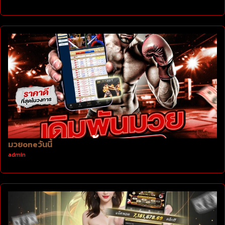
มวยoneวันนี้
admin