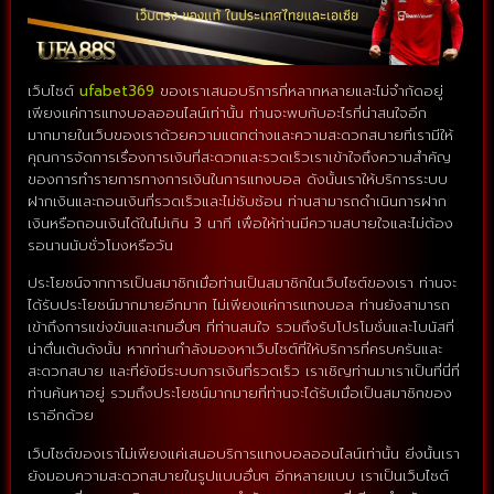
เว็บไซต์
ufabet369
ของเราเสนอบริการที่หลากหลายและไม่จำกัดอยู่
เพียงแค่การแทงบอลออนไลน์เท่านั้น ท่านจะพบกับอะไรที่น่าสนใจอีก
มากมายในเว็บของเราด้วยความแตกต่างและความสะดวกสบายที่เรามีให้
คุณการจัดการเรื่องการเงินที่สะดวกและรวดเร็วเราเข้าใจถึงความสำคัญ
ของการทำรายการทางการเงินในการแทงบอล ดังนั้นเราให้บริการระบบ
ฝากเงินและถอนเงินที่รวดเร็วและไม่ซับซ้อน ท่านสามารถดำเนินการฝาก
เงินหรือถอนเงินได้ในไม่เกิน 3 นาที เพื่อให้ท่านมีความสบายใจและไม่ต้อง
รอนานนับชั่วโมงหรือวัน
ประโยชน์จากการเป็นสมาชิกเมื่อท่านเป็นสมาชิกในเว็บไซต์ของเรา ท่านจะ
ได้รับประโยชน์มากมายอีกมาก ไม่เพียงแค่การแทงบอล ท่านยังสามารถ
เข้าถึงการแข่งขันและเกมอื่นๆ ที่ท่านสนใจ รวมถึงรับโปรโมชั่นและโบนัสที่
น่าตื่นเต้นดังนั้น หากท่านกำลังมองหาเว็บไซต์ที่ให้บริการที่ครบครันและ
สะดวกสบาย และที่ยังมีระบบการเงินที่รวดเร็ว เราเชิญท่านมาเราเป็นที่นี่ที่
ท่านค้นหาอยู่ รวมถึงประโยชน์มากมายที่ท่านจะได้รับเมื่อเป็นสมาชิกของ
เราอีกด้วย
เว็บไซต์ของเราไม่เพียงแค่เสนอบริการแทงบอลออนไลน์เท่านั้น ยิ่งนั้นเรา
ยังมอบความสะดวกสบายในรูปแบบอื่นๆ อีกหลายแบบ เราเป็นเว็บไซต์