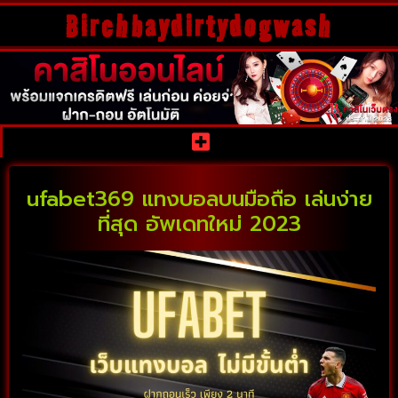
Birchbaydirtydogwash
ufabet369 แทงบอลบนมือถือ เล่นง่าย
ที่สุด อัพเดทใหม่ 2023