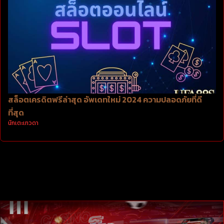
สล็อตเครดิตฟรีล่าสุด อัพเดทใหม่ 2024 ความปลอดภัยที่ดี
ที่สุด
นักเตะเทวดา