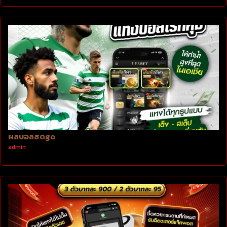
ผลบอลสดgo
admin