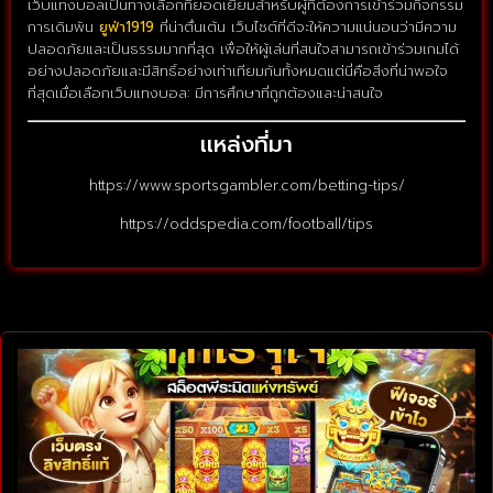
เว็บแทงบอลเป็นทางเลือกที่ยอดเยี่ยมสำหรับผู้ที่ต้องการเข้าร่วมกิจกรรม
การเดิมพัน
ยูฟ่า1919
ที่น่าตื่นเต้น เว็บไซต์ที่ดีจะให้ความแน่นอนว่ามีความ
ปลอดภัยและเป็นธรรมมากที่สุด เพื่อให้ผู้เล่นที่สนใจสามารถเข้าร่วมเกมได้
อย่างปลอดภัยและมีสิทธิ์อย่างเท่าเทียมกันทั้งหมดแต่นี่คือสิ่งที่น่าพอใจ
ที่สุดเมื่อเลือกเว็บแทงบอล: มีการศึกษาที่ถูกต้องและน่าสนใจ
เเหล่งที่มา
https://www.sportsgambler.com/betting-tips/
https://oddspedia.com/football/tips