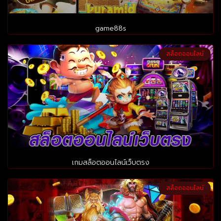
game88s
สล็อตออนไลน์
เกมสล็อตออนไลน์เว็บตรง
สล็อตออนไลน์