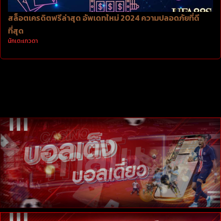
สล็อตเครดิตฟรีล่าสุด อัพเดทใหม่ 2024 ความปลอดภัยที่ดี
ที่สุด
นักเตะเทวดา