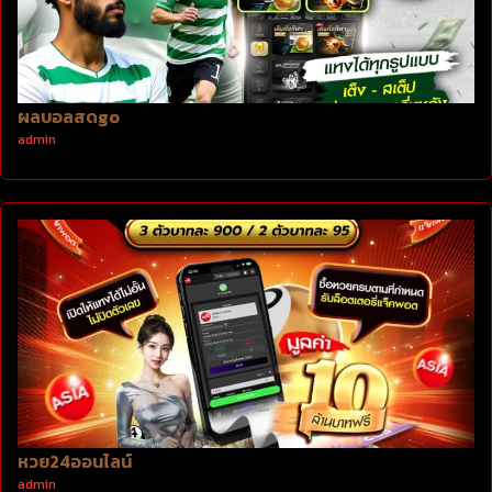
ผลบอลสดgo
admin
หวย24ออนไลน์
admin