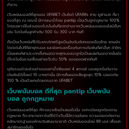
ทำการ
เว็บพนันบอลดีที่สุดของ UFABET เว็บไซต์ UFA88s ค่าย ยูฟ่าเบท ที่มา
แรงที่สุด ณ ขณะนี้ มีการแนะนำโดย pantip เป็นเว็บถูกกฎหมาย 100%
โดยเฉพาะมีในส่วนของโปรโมชั่นที่แตกต่างจากเว็บพนันบอลออนไลน์อื่นๆ
เช่น โปรโมชั่นลูกค้าเติม 500 รับ 300 บาท ทันที
ถือเป็นเว็บพนันที่ได้รับเครดิตฟรีสูงเป็นอันดับต้นๆของเมืองไทย แถมยัง
โดดเด่นไปที่กีฬาฟุตบอล และยังครบเครื่องกับการเดิมพันกีฬาอื่นๆ ถ้าใคร
เป็นแฟนกีฬาประเภทอื่นๆนอกจากฟุตบอลจะถูกใจเป็นแน่แท้นอกจากนั้นยัง
มีโปรโมชั่นชวนเพื่อนย้ายเว็บรับ 50% ของยอดฝากทันที
ยุติธรรมด้วยส่วนต่างของค่าน้ำเพียงแค่ 4 สตางค์ บอลชุดเริ่มต้นวาง
เดิมพันได้ตั้งแต่ 10 บาทเท่านั้น มีการคืนยอดเสียสูงสุด 10% ปลอดภัย
100 % เป็นตัวแทนโดยตรงจาก UFABET
เว็บพนันบอล ดีที่สุด pantip
เว็บพนัน
บอล ถูกกฏหมาย
เว็บพนันบอลดีที่สุด ที่ทางเราเพิ่งนำเสนอไปนั้น จดทะเบียนถูกต้องตาม
กฎหมาย ก็จะสามารถการันตีได้ว่าเว็บนี้มีความมั่นคง ความปลอดภัยตาม
หลักมาตรฐานองค์กรเดิมพันนานาชาติ เว็บพนันออนไลน์ 88 เอส เพื่อนๆ
สมาชิกลองชั่งใจ