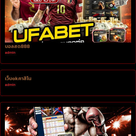
บอลสด888
admin
เว็บokคาสิโน
admin