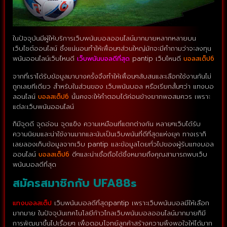
ในปัจจุบันมีผู้ให้บริการเว็บพนันบอลออนไลน์มากมายหลากหลายบน
เว็บไซต์ออนไลน์ ซึ่งแน่นอนทำให้เพื่อนๆส่วนใหญ่มักจะมีคำถามว่าจะลงทุน
พนันออนไลน์เว็บไหนดี
เว็บพนันบอลดีที่สุด
pantip เว็บไหนดี
บอลสเต็ป6
จากที่เราได้รับข้อมูลมาบางครั้งจึงทำให้เพื่อนๆสับสนและเลือกใช้งานกันไม่
ถูกเลยทีเดียว สำหรับในส่วนของ เว็บพนันบอล หรือเรียกสั้นๆว่า แทงบอ
ลอนไลน์
บอลสเต็ป6
นั้นคงจะให้คำตอบได้ค่อนข้างยากพอสมควร เพราะ
แต่ละเว็บพนันออนไลน์
ก็มีจุดดี จุดอ่อน จุดแข็ง ความเหมือนที่แตกต่างกัน หลายๆเว็บได้รับ
ความนิยมและน่าใช้งานมากและนับเป็นเว็บพนันที่ดีที่สุดแห่งยุค ทางเราก็
เลยลองเก็บข้อมูลจากเว็บ pantip และข้อมูลโดยทั่วไปของผู้รับแทงบอล
ออนไลน์
บอลสเต็ป6
ดีๆและน่าเชื่อถือได้ซึ่งหมายถึงคุณสามารถพบเว็บ
พนันบอลดีที่สุด
สมัครสมาชิกกับ UFA88s
แทงบอลสเต็ป
เว็บพนันบอลดีที่สุดpantip เพราะเว็บพนันบอลมีให้เลือก
มากมาย ในปัจจุบันเทคโนโลยีก้าวไกลเว็บพนันบอลออนไลน์มากมายก็มี
การพัฒนาขึ้นไปเรื่อยๆ เพื่อตอบโจทย์ลูกค้าสร้างความพึงพอใจให้ได้มาก