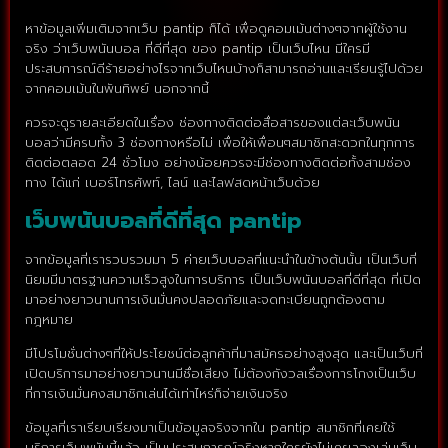
หาข้อมูลเพิ่มเติมจากเว็บ pantip ก็ได้ เพื่อดูคอมเม้นต่างๆจากผู้ใช้งาน
จริง ว่าเว็บพนันบอล ที่ดีที่สุด ของ pantip เป็นเว็บไหน มีใครมี
ประสบการณ์ดีร้ายอย่างไรจากเว็บไหนบ้างก็สามารถอ่านและเรียนรู้ไปด้วย
จากคอมเม้นในพันทิพย์ นอกจากนี้
ควรจะดูรายละเอียดในเรื่อง ช่องทางติดต่อสื่อสารของแต่ละเว็บพนัน
บอลว่ามีครบทั้ง 3 ช่องทางหรือไม่ เพื่อให้เพื่อนๆสมาชิกสะดวกในทุกการ
ติดต่อตลอด 24 ชั่วโมง อย่างน้อยควรจะมีช่องทางติดต่อทั้งสามช่อง
ทาง ได้แก่ เบอร์โทรศัพท์, ไลน์ และไลฟสดหน้าเว็บด้วย
เว็บพนันบอลที่ดีที่สุด pantip
จากข้อมูลที่เรารวบรวมมา 5 ค่ายเว็บบอลที่แนะนำในข้างต้นนั้น เป็นเว็บที่
นิยมมีมาตรฐานความเร็วสูงในการบริการ เป็นเว็บพนันบอลที่ดีที่สุด ที่เปิด
มาอย่างยาวนานการเงินมั่นคงปลอดภัยและจดทะเบียนถูกต้องตาม
กฎหมาย
มีโปรโมชั่นต่างๆที่ให้ประโยชน์ต่อลูกค้าที่มาสมัครอย่างสูงสุด และเป็นเว็บที่
เปิดบริการมาอย่างยาวนานมีชื่อเสียง ไม่ต้องกังวลเรื่องการโกงเป็นเว็บ
ที่การเงินมั่นคงสมาชิกเล่นได้เท่าไหร่ก็จ่ายเงินจริง
ข้อมูลที่เราเรียบเรียงมาเป็นข้อมูลจริงจากใน pantip สมาชิกที่เคยใช้
บริการเว็บพนันนี้แล้ว เป็นประสบการณ์จริงหากใครยังไม่เคยลองเล่นเว็บ