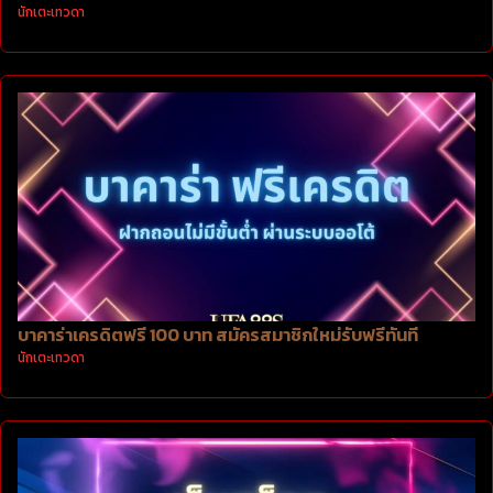
นักเตะเทวดา
บาคาร่าเครดิตฟรี 100 บาท สมัครสมาชิกใหม่รับฟรีทันที
นักเตะเทวดา